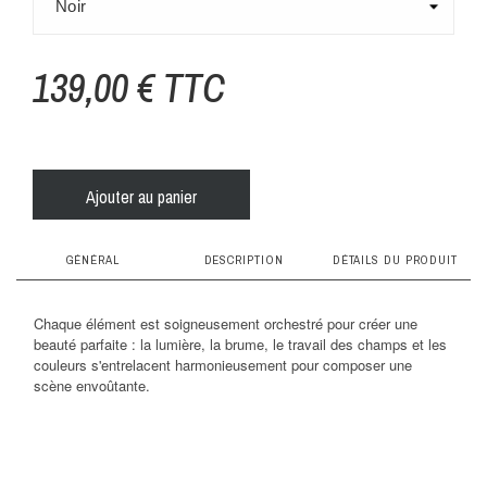
139,00 € TTC
Ajouter au panier
GÉNÉRAL
DESCRIPTION
DÉTAILS DU PRODUIT
fiche technique
caissons en bois : le choix responsable
Chaque élément est soigneusement orchestré pour créer une
beauté parfaite : la lumière, la brume, le travail des champs et les
couleurs s'entrelacent harmonieusement pour composer une
Les caissons lumineux DADA LIGHT sont
composition
scène envoûtante.
fabriqués en bois contreplaqué de Finlande, issu
de forêts gérées. Un engagement éco-
Bois
responsable fort, car la planète c’est notre dada !
bandeau led basse consommation
taille