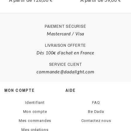
la plaque de plexiglas à éclairer. Au gré de vos
envies, vous pouvez commander de nouveaux
Prise secteur 5V
tirages photos, et changer d’ambiance à volonté !
batterie requise
PAIEMENT SÉCURISÉ
Mastercard / Visa
Non
LIVRAISON OFFERTE
type d'ampoule
Dès 100€ d’achat en France
SERVICE CLIENT
LED
commande@dadalight.com
étiquette d'énergie
MON COMPTE
AIDE
Basse consommation
Identifiant
FAQ
Mon compte
Be Dada
Mes commandes
Contactez nous
Mes créations