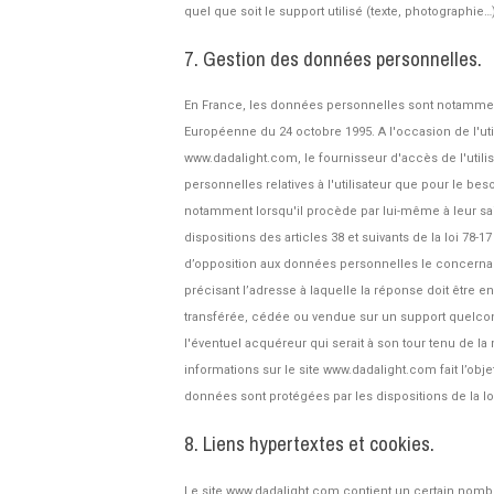
quel que soit le support utilisé (texte, photographie…)
7. Gestion des données personnelles.
En France, les données personnelles sont notamment pro
Européenne du 24 octobre 1995. A l'occasion de l'util
www.dadalight.com, le fournisseur d'accès de l'utilis
personnelles relatives à l'utilisateur que pour le be
notamment lorsqu'il procède par lui-même à leur sais
dispositions des articles 38 et suivants de la loi 78-17
d’opposition aux données personnelles le concernant
précisant l’adresse à laquelle la réponse doit être e
transférée, cédée ou vendue sur un support quelconq
l'éventuel acquéreur qui serait à son tour tenu de l
informations sur le site www.dadalight.com fait l’ob
données sont protégées par les dispositions de la loi
8. Liens hypertextes et cookies.
Le site www.dadalight.com contient un certain nombr