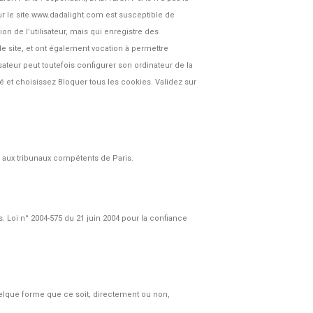
sur le site www.dadalight.com est susceptible de
tion de l’utilisateur, mais qui enregistre des
 le site, et ont également vocation à permettre
isateur peut toutefois configurer son ordinateur de la
ité et choisissez Bloquer tous les cookies. Validez sur
ion aux tribunaux compétents de Paris.
és. Loi n° 2004-575 du 21 juin 2004 pour la confiance
quelque forme que ce soit, directement ou non,