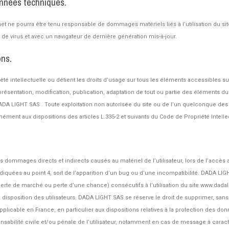
données techniques.
ernet ne pourra être tenu responsable de dommages matériels liés à l’utilisation du sit
s de virus et avec un navigateur de dernière génération mis-à-jour.
ons.
été intellectuelle ou détient les droits d’usage sur tous les éléments accessibles s
présentation, modification, publication, adaptation de tout ou partie des éléments du 
 : DADA LIGHT SAS . Toute exploitation non autorisée du site ou de l’un quelconque 
ément aux dispositions des articles L.335-2 et suivants du Code de Propriété Intelle
mmages directs et indirects causés au matériel de l’utilisateur, lors de l’accès au s
ndiquées au point 4, soit de l’apparition d’un bug ou d’une incompatibilité. DADA 
te de marché ou perte d’une chance) consécutifs à l’utilisation du site www.dadali
a disposition des utilisateurs. DADA LIGHT SAS se réserve le droit de supprimer, s
 applicable en France, en particulier aux dispositions relatives à la protection des 
nsabilité civile et/ou pénale de l’utilisateur, notamment en cas de message à caract