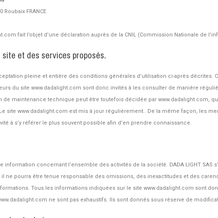
100 Roubaix FRANCE
ht.com fait l’objet d’une déclaration auprès de la CNIL (Commission Nationale de l’i
u site et des services proposés.
eptation pleine et entière des conditions générales d’utilisation ci-après décrites. C
eurs du site www.dadalight.com sont donc invités à les consulter de manière réguliè
son de maintenance technique peut être toutefois décidée par www.dadalight.com, 
on. Le site www.dadalight.com est mis à jour régulièrement.. De la même façon, les 
nvité à s’y référer le plus souvent possible afin d’en prendre connaissance.
ne information concernant l’ensemble des activités de la société. DADA LIGHT SAS s’
 il ne pourra être tenue responsable des omissions, des inexactitudes et des carence
informations. Tous les informations indiquées sur le site www.dadalight.com sont donné
e www.dadalight.com ne sont pas exhaustifs. Ils sont donnés sous réserve de modifica