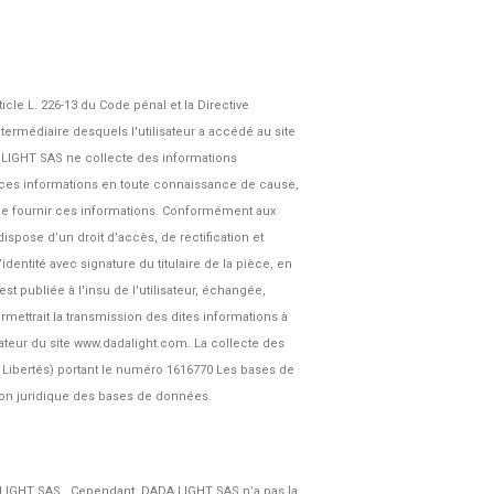
icle L. 226-13 du Code pénal et la Directive
ntermédiaire desquels l'utilisateur a accédé au site
DA LIGHT SAS ne collecte des informations
nit ces informations en toute connaissance de cause,
n de fournir ces informations. Conformément aux
r dispose d’un droit d’accès, de rectification et
ntité avec signature du titulaire de la pièce, en
t publiée à l'insu de l'utilisateur, échangée,
ettrait la transmission des dites informations à
sateur du site www.dadalight.com. La collecte des
s Libertés) portant le numéro 1616770 Les bases de
ction juridique des bases de données.
A LIGHT SAS . Cependant, DADA LIGHT SAS n’a pas la