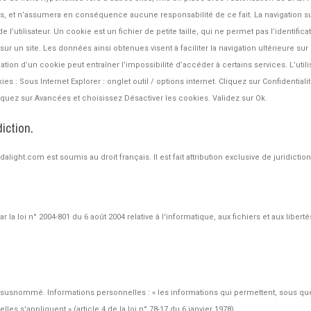
sités, et n’assumera en conséquence aucune responsabilité de ce fait. La navigation 
e l’utilisateur. Un cookie est un fichier de petite taille, qui ne permet pas l’identifica
 sur un site. Les données ainsi obtenues visent à faciliter la navigation ultérieure sur
ation d’un cookie peut entraîner l’impossibilité d’accéder à certains services. L’util
ies : Sous Internet Explorer : onglet outil / options internet. Cliquez sur Confidential
iquez sur Avancées et choisissez Désactiver les cookies. Validez sur Ok.
diction.
dadalight.com est soumis au droit français. Il est fait attribution exclusive de juridict
 la loi n° 2004-801 du 6 août 2004 relative à l'informatique, aux fichiers et aux libert
 site susnommé. Informations personnelles : « les informations qui permettent, sous 
es s'appliquent » (article 4 de la loi n° 78-17 du 6 janvier 1978).