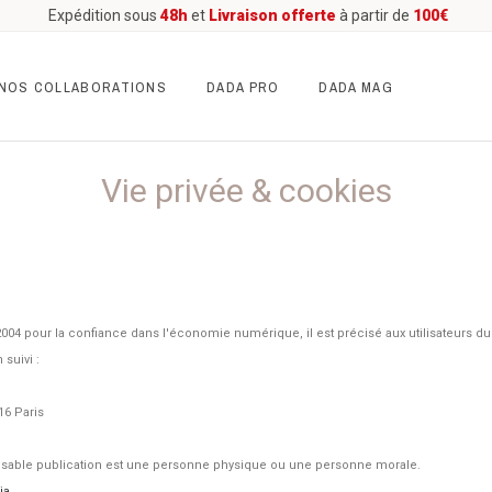
Expédition sous
48h
et
Livraison offerte
à partir de
100€
NOS COLLABORATIONS
DADA PRO
DADA MAG
Vie privée & cookies
in 2004 pour la confiance dans l'économie numérique, il est précisé aux utilisateurs d
 suivi :
16 Paris
sable publication est une personne physique ou une personne morale.
ia