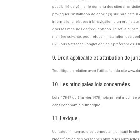
possibilité de vérifier le contenu des sites ainsi vi
provoquer l’installation de cookie(s) sur l’ordinateur d
informations relatives à la navigation d’un ordinateur
diverses mesures de fréquentation. Le refus d’install
manière suivante, pour refuser l’installation des cook
Ok. Sous Netscape : onglet édition / préférences. Cl
9. Droit applicable et attribution de juri
Tout litige en relation avec l’utilisation du site www.
10. Les principales lois concernées.
Loi n° 78-87 du 6 janvier 1978, notamment modifiée par
dans l'économie numérique.
11. Lexique.
Utilisateur : Internaute se connectant, utilisant le
l'identification des personnes physiques auxquelles ell