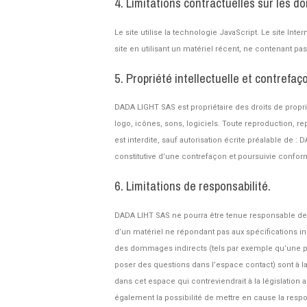
4. Limitations contractuelles sur les 
Le site utilise la technologie JavaScript. Le site Int
site en utilisant un matériel récent, ne contenant pa
5. Propriété intellectuelle et contrefaç
DADA LIGHT SAS est propriétaire des droits de propri
logo, icônes, sons, logiciels. Toute reproduction, re
est interdite, sauf autorisation écrite préalable de
constitutive d’une contrefaçon et poursuivie conform
6. Limitations de responsabilité.
DADA LIHT SAS ne pourra être tenue responsable des do
d’un matériel ne répondant pas aux spécifications i
des dommages indirects (tels par exemple qu’une per
poser des questions dans l’espace contact) sont à l
dans cet espace qui contreviendrait à la législation
également la possibilité de mettre en cause la respo