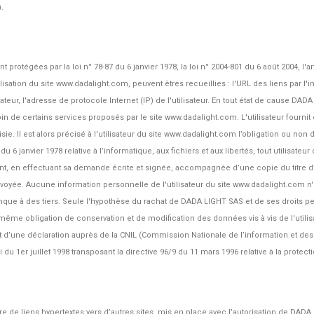
.
tégées par la loi n° 78-87 du 6 janvier 1978, la loi n° 2004-801 du 6 août 2004, l'art
isation du site www.dadalight.com, peuvent êtres recueillies : l'URL des liens par l'i
ateur, l'adresse de protocole Internet (IP) de l'utilisateur. En tout état de cause DA
soin de certains services proposés par le site www.dadalight.com. L'utilisateur four
ie. Il est alors précisé à l'utilisateur du site www.dadalight.com l’obligation ou no
 du 6 janvier 1978 relative à l’informatique, aux fichiers et aux libertés, tout utilisateu
, en effectuant sa demande écrite et signée, accompagnée d’une copie du titre d’ide
nvoyée. Aucune information personnelle de l'utilisateur du site www.dadalight.com n'es
ue à des tiers. Seule l'hypothèse du rachat de DADA LIGHT SAS et de ses droits perm
a même obligation de conservation et de modification des données vis à vis de l'utili
jet d’une déclaration auprès de la CNIL (Commission Nationale de l’information et de
 du 1er juillet 1998 transposant la directive 96/9 du 11 mars 1996 relative à la prote
e de liens hypertextes vers d’autres sites, mis en place avec l’autorisation de DAD