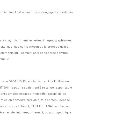
e. De plus, l’utilisateur du site s’engage à accéder au
ur le site, notamment les textes, images, graphismes,
site, quel que soit le moyen ou le procédé utilisé,
des éléments qu’il contient sera considérée comme
ctuelle.
ite DADA LIGHT , et résultant soit de l’utilisation
LIGHT SAS ne pourra également être tenue responsable
ght.com Des espaces interactifs (possibilité de
ans mise en demeure préalable, tout contenu déposé
données. Le cas échéant, DADA LIGHT SAS se réserve
ère raciste, injurieux, diffamant, ou pornographique,