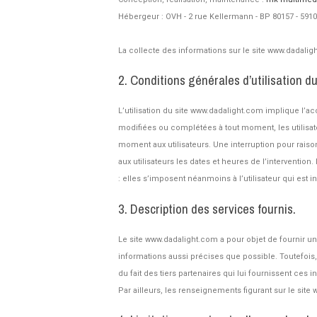
Hébergeur : OVH - 2 rue Kellermann - BP 80157 - 59
La collecte des informations sur le site www.dadalig
2. Conditions générales d’utilisation d
L’utilisation du site www.dadalight.com implique l’acc
modifiées ou complétées à tout moment, les utilisat
moment aux utilisateurs. Une interruption pour rai
aux utilisateurs les dates et heures de l’interventi
: elles s’imposent néanmoins à l’utilisateur qui est i
3. Description des services fournis.
Le site www.dadalight.com a pour objet de fournir u
informations aussi précises que possible. Toutefois,
du fait des tiers partenaires qui lui fournissent ces 
Par ailleurs, les renseignements figurant sur le sit