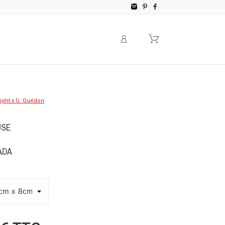
Instagram
Pinterest
Facebook
Light x G. Guédon
USE
ADA