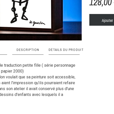
128,00
Ajouter 
DESCRIPTION
DÉTAILS DU PRODUIT
ique
 bois : le choix responsable
le traduction petite fille ( série personnage
r papier 2000)
s lumineux DADA LIGHT sont fabriqués en
n voulait que sa peinture soit accessible,
Noir
laqué de Finlande, issu de forêts gérées. Un
aient l'impression qu'ils pourraient refaire
co-responsable fort, car la planète c’est
ans son atelier il avait conservé plus d'une
20cmx30cmx10cm
dessins d'enfants avec lesquels il a
d basse consommation
1 361g
de votre lightbox est assuré par un bandeau
Noir