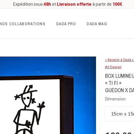
Expédition sous
48h
et
Livraison offerte
à partir de
100€
NOS COLLABORATIONS
DADA PRO
DADA MAG
< Revenir à Dada 
Art Design
BOX LUMINE
« TI FI »
GUÉDON X D
Dimension