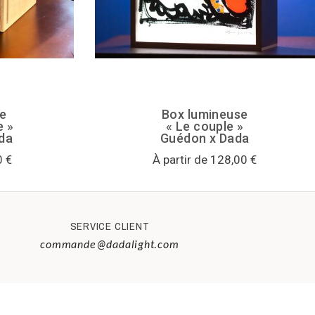
e
Box lumineuse
e »
« Le couple »
ada
Guédon x Dada
0 €
À partir de 128,00 €
SERVICE CLIENT
commande@dadalight.com