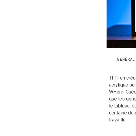
GÉNÉRAL
fiche techn
caissons en
TI FI en créo
acrylique su
Les caisson
WHenri Guédo
propriété
bois contrep
que les gens 
engagement é
le tableau, d
taille
notre dada !
centaine de 
bandeau le
travaillé.
poids
L’éclairage 
couleur