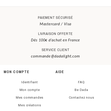
la plaque de plexiglas à éclairer. Au gré de vos
envies, vous pouvez commander de nouveaux
Prise secteur 5V
tirages photos, et changer d’ambiance à volonté !
PAIEMENT SÉCURISÉ
batterie requise
Mastercard / Visa
Non
LIVRAISON OFFERTE
Dès 100€ d’achat en France
type d'ampoule
SERVICE CLIENT
LED
commande@dadalight.com
étiquette d'énergie
MON COMPTE
AIDE
Basse consommation
Identifiant
FAQ
Mon compte
Be Dada
Mes commandes
Contactez nous
Mes créations