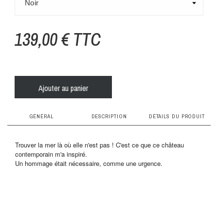
139,00 € TTC
Ajouter au panier
GÉNÉRAL
DESCRIPTION
DÉTAILS DU PRODUIT
fiche technique
caissons en bois : le choix responsable
Trouver la mer là où elle n'est pas ! C'est ce que ce château
contemporain m'a inspiré.
Un hommage était nécessaire, comme une urgence.
Les caissons lumineux DADA LIGHT sont
composition
fabriqués en bois contreplaqué de Finlande, issu
de forêts gérées. Un engagement éco-
Bois
responsable fort, car la planète c’est notre dada !
bandeau led basse consommation
taille