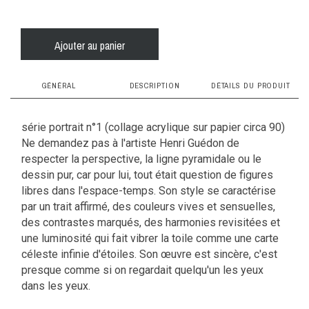
Ajouter au panier
GÉNÉRAL
DESCRIPTION
DÉTAILS DU PRODUIT
fiche technique
caissons en bois : le choix responsable
série portrait n°1 (collage acrylique sur papier circa 90)
Ne demandez pas à l'artiste Henri Guédon de
Les caissons lumineux DADA LIGHT sont
respecter la perspective, la ligne pyramidale ou le
propriété
fabriqués en bois contreplaqué de Finlande, issu
dessin pur, car pour lui, tout était question de figures
de forêts gérées. Un engagement éco-
libres dans l'espace-temps. Son style se caractérise
Noir
responsable fort, car la planète c’est notre dada !
par un trait affirmé, des couleurs vives et sensuelles,
bandeau led basse consommation
des contrastes marqués, des harmonies revisitées et
taille
une luminosité qui fait vibrer la toile comme une carte
L’éclairage de votre lightbox est assuré par un
céleste infinie d'étoiles. Son œuvre est sincère, c'est
20cmx30cmx10cm
bandeau de 120 ampoules LED, dont les
presque comme si on regardait quelqu'un les yeux
emplacements sont optimisés pour donner tout
dans les yeux.
poids
leur éclat à vos photos. Leur faible consommation