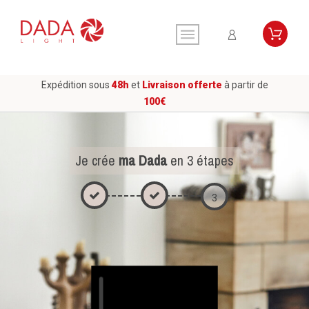
Expédition sous
48h
et
Livraison offerte
à partir de
100€
Je crée
ma Dada
en 3 étapes
1
2
3