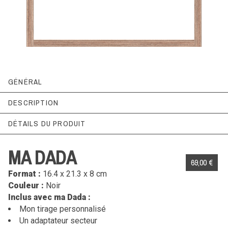
GÉNÉRAL
PERSONNALISER
DESCRIPTION
DÉTAILS DU PRODUIT
MA DADA
Référence
69,00 €
caissons en bois : le choix responsable
Format :
16.4 x 21.3 x 8 cm
dada15x20noir
Couleur
:
Noir
Les caissons lumineux DADA LIGHT sont fabriqués en
Inclus avec ma Dada :
bois contreplaqué de Finlande, issu de forêts gérées.
Mon tirage personnalisé
Un engagement éco-responsable fort, car la planète
Un adaptateur secteur
c’est notre dada !