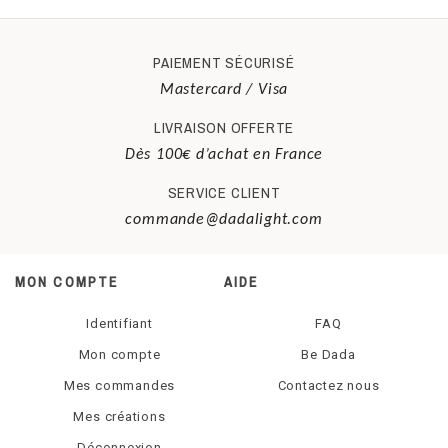
Grâce à ses glissières, la boîte lumineuse DADA
Prise secteur 5V
LIGHT vous permet de remplacer très facilement la
plaque de plexiglas à éclairer. Au gré de vos envies,
batterie requise
PAIEMENT SÉCURISÉ
vous pouvez commander de nouveaux tirages photos,
Mastercard / Visa
et changer d’ambiance à volonté !
Non
LIVRAISON OFFERTE
type d'ampoule
Dès 100€ d’achat en France
SERVICE CLIENT
LED
commande@dadalight.com
étiquette d'énergie
MON COMPTE
AIDE
Basse consommation
Identifiant
FAQ
Mon compte
Be Dada
Mes commandes
Contactez nous
Mes créations
Déconnexion