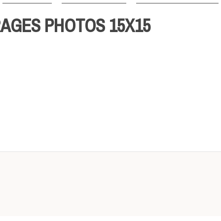
RAGES PHOTOS 15X15
tiragephoto15x15
eau de 120 leds, d'un variateur tactile et d'un tirage (plaque de verr
 bouleau, de la plus haute qualité et peut être remplacé au grès de vo
t créer votre tirage :
 (photo, graphisme, dessin...) depuis votre ordinateur. Cadrez votre i
ssage, en choisissant une typo et en sélectionnant vos couleurs. Tou