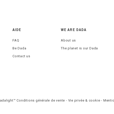
AIDE
WE ARE DADA
FAQ
About us
Be Dada
The planet is our Dada
Contact us
Dadalight™
Conditions générale de vente
-
Vie privée & cookie
-
Mentio