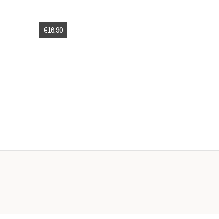
€16.90
e synthétique imprimée). Ce tirage s'insère dans la
s envies.
mage en la déplaçant et/ou en modifiant sa taille.
t est possible !