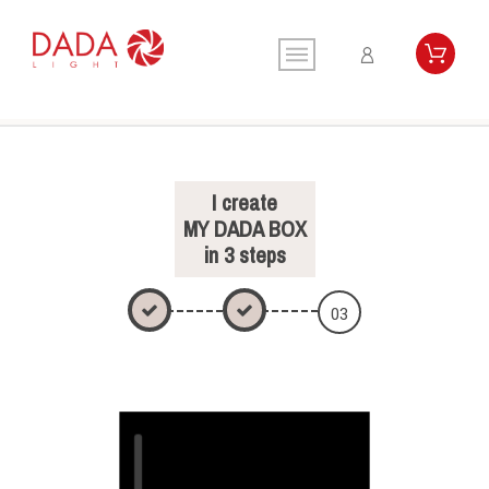
I create
MY DADA BOX
in 3 steps
1
2
03