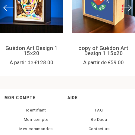
couleur
materiau
Guédon Art Design 1
copy of Guédon Art
15x20
Design 1 15x20
nombre d'ampoules
À partir de €128.00
À partir de €59.00
type de prise
MON COMPTE
AIDE
batterie(s) require(s)
Identifiant
FAQ
Mon compte
Be Dada
Mes commandes
Contact us
type d'ampoule