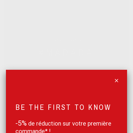
Inspiration
#MADADA
DISCOVER THE PHOTOS
POURQUOI DADA
BE THE FIRST TO KNOW
24H SHIPPING
-5%
de réduction sur votre première
commande* !
Lorem ipsum dolor sit amet, consectetur adipiscing elit.