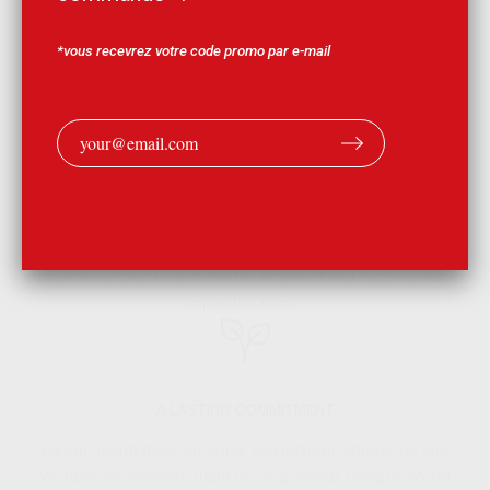
Vestibulum molestie diam in est pulvinar congue. Morbi
posuere sed purus at molestie. Praesent sed luctus arcu, id
*vous recevrez votre code promo par e-mail
imperdiet nunc.
CONÇU ET ASSEMBLÉ EN FRANCE
Lorem ipsum dolor sit amet, consectetur adipiscing elit.
Vestibulum molestie diam in est pulvinar congue. Morbi
posuere sed purus at molestie. Praesent sed luctus arcu, id
imperdiet nunc.
A LASTING COMMITMENT
Lorem ipsum dolor sit amet, consectetur adipiscing elit.
Vestibulum molestie diam in est pulvinar congue. Morbi