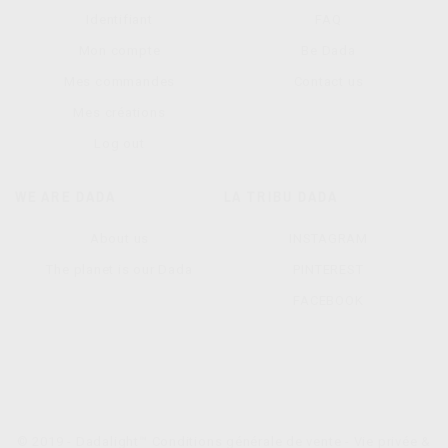
Identifiant
FAQ
Mon compte
Be Dada
Mes commandes
Contact us
Mes créations
Log out
WE ARE DADA
LA TRIBU DADA
About us
INSTAGRAM
The planet is our Dada
PINTEREST
FACEBOOK
© 2019 - Dadalight™
Conditions générale de vente
-
Vie privée &